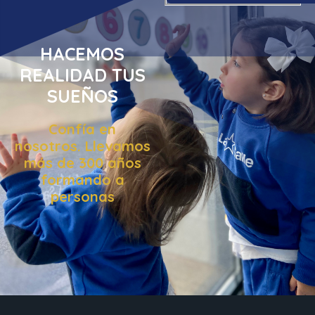
HACEMOS
REALIDAD TUS
SUEÑOS
Confía en
nosotros. Llevamos
más de 300 años
formando a
personas