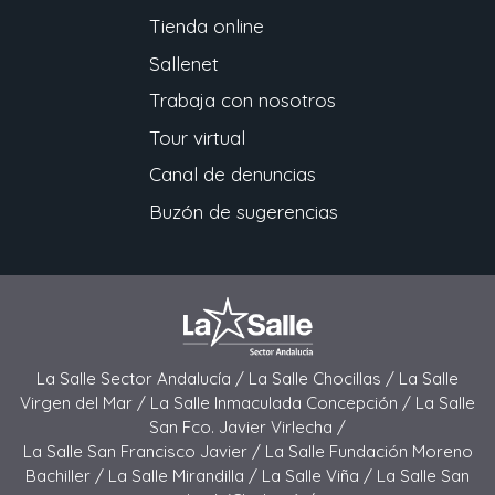
Tienda online
Sallenet
Trabaja con nosotros
Tour virtual
Canal de denuncias
Buzón de sugerencias
La Salle Sector Andalucía /
La Salle Chocillas /
La Salle
Virgen del Mar /
La Salle Inmaculada Concepción /
La Salle
San Fco. Javier Virlecha /
La Salle San Francisco Javier /
La Salle Fundación Moreno
Bachiller /
La Salle Mirandilla /
La Salle Viña /
La Salle San