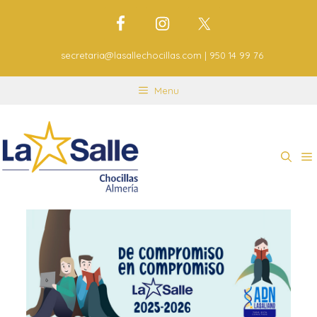
secretaria@lasallechocillas.com | 950 14 99 76
Menu