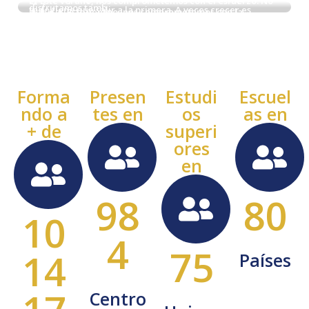
Forma
Presen
Estudi
Escuel
ndo a
tes en
os
as en
+ de
superi
ores
en
98
80
10
4
75
14
Países
Centro