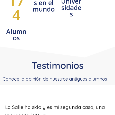
17
Univer
s en el
sidade
mundo
4
s
Alumn
os
Testimonios
Conoce la opinión de nuestros antiguos alumnos
La Salle ha sido y es mi segunda casa, una
verdadera familia.