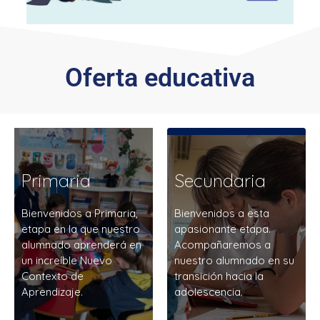
Oferta educativa
Primaria
Secundaria
Bienvenidos a Primaria,
Bienvenidos a esta
etapa en la que nuestro
apasionante etapa.
alumnado aprenderá en
Acompañaremos a
GENERALES
un increíble Nuevo
nuestro alumnado en su
Contexto de
transición hacia la
\»ALMAS INVENCIBLES\»,
Aprendizaje.
adolescencia.
UNA APUESTA DE LA