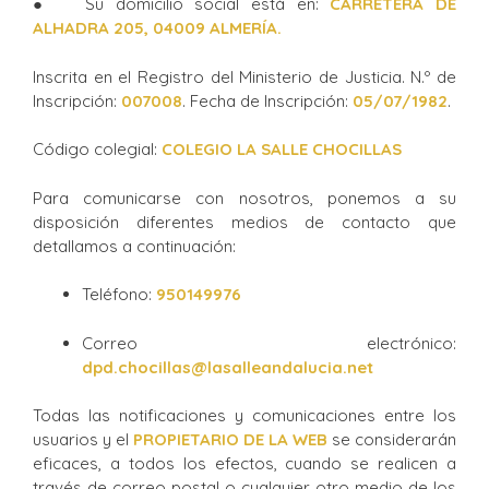
● Su domicilio social está en:
CARRETERA DE
ALHADRA 205, 04009 ALMERÍA.
Inscrita en el Registro del Ministerio de Justicia. N.º de
Inscripción:
007008
. Fecha de Inscripción:
05/07/1982
.
Código colegial:
COLEGIO LA SALLE CHOCILLAS
Para comunicarse con nosotros, ponemos a su
disposición diferentes medios de contacto que
detallamos a continuación:
Teléfono:
950149976
Correo electrónico:
dpd.chocillas@lasalleandalucia.net
Todas las notificaciones y comunicaciones entre los
usuarios y el
P
ROPIETARIO DE LA WEB
se considerarán
eficaces, a todos los efectos, cuando se realicen a
través de correo postal o cualquier otro medio de los