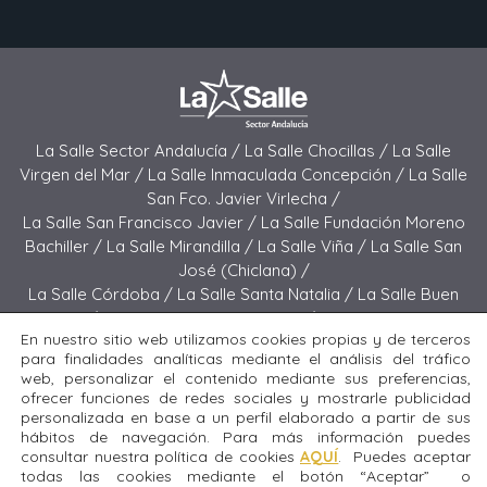
La Salle Sector Andalucía /
La Salle Chocillas /
La Salle
Virgen del Mar /
La Salle Inmaculada Concepción /
La Salle
San Fco. Javier Virlecha /
La Salle San Francisco Javier /
La Salle Fundación Moreno
Bachiller /
La Salle Mirandilla /
La Salle Viña /
La Salle San
José (Chiclana) /
La Salle Córdoba /
La Salle Santa Natalia /
La Salle Buen
Pastor /
La Salle Sagrado Corazón /
La Salle San José
En nuestro sitio web utilizamos cookies propias y de terceros
(Jerez) /
La Salle El Carmen (Melilla) /
para finalidades analíticas mediante el análisis del tráfico
La Salle Buen Consejo /
La Salle El Carmen (San Fernando) /
web, personalizar el contenido mediante sus preferencias,
La Salle San Francisco /
La Salle Felipe Benito /
La Salle La
ofrecer funciones de redes sociales y mostrarle publicidad
Purísima
personalizada en base a un perfil elaborado a partir de sus
hábitos de navegación. Para más información puedes
consultar nuestra política de cookies
AQUÍ
. Puedes aceptar
Todos los derechos reservados. Diseñado y desarrollado
todas las cookies mediante el botón “Aceptar” o
por el equipo T.I.C. del Sector Andalucía © 2024 La Salle