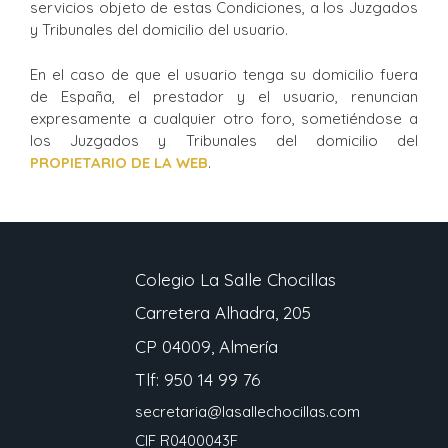
servicios objeto de estas Condiciones, a los Juzgados
y Tribunales del domicilio del usuario.
En el caso de que el usuario tenga su domicilio fuera
de España, el prestador y el usuario, renuncian
expresamente a cualquier otro foro, sometiéndose a
los Juzgados y Tribunales del domicilio del
PROPIETARIO DE LA WEB
.
Colegio La Salle Chocillas
Carretera Alhadra, 205
CP 04009, Almería
Tlf: 950 14 99 76
secretaria@lasallechocillas.com
CIF R0400043F