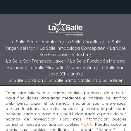
La Salle Sector Andalucía /
La Salle Chocillas /
La Salle
Virgen del Mar /
La Salle Inmaculada Concepción /
La Salle
San Fco. Javier Virlecha /
La Salle San Francisco Javier /
La Salle Fundación Moreno
Bachiller /
La Salle Mirandilla /
La Salle Viña /
La Salle San
José (Chiclana) /
La Salle Córdoba /
La Salle Santa Natalia /
La Salle Buen
Pastor /
La Salle Sagrado Corazón /
La Salle San José
En nuestro sitio web utilizamos cookies propias y de terceros
(Jerez) /
La Salle El Carmen (Melilla) /
para finalidades analíticas mediante el análisis del tráfico
La Salle Buen Consejo /
La Salle El Carmen (San Fernando) /
web, personalizar el contenido mediante sus preferencias,
La Salle San Francisco /
La Salle Felipe Benito /
La Salle La
ofrecer funciones de redes sociales y mostrarle publicidad
Purísima
personalizada en base a un perfil elaborado a partir de sus
hábitos de navegación. Para más información puedes
consultar nuestra política de cookies
AQUÍ
. Puedes aceptar
Todos los derechos reservados. Diseñado y desarrollado
todas las cookies mediante el botón “Aceptar” o