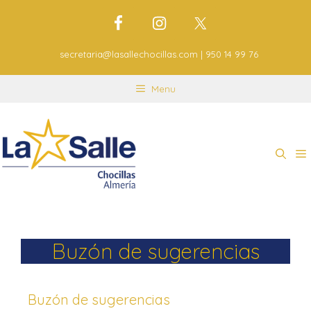
secretaria@lasallechocillas.com | 950 14 99 76
Menu
Buzón de sugerencias
Buzón de sugerencias