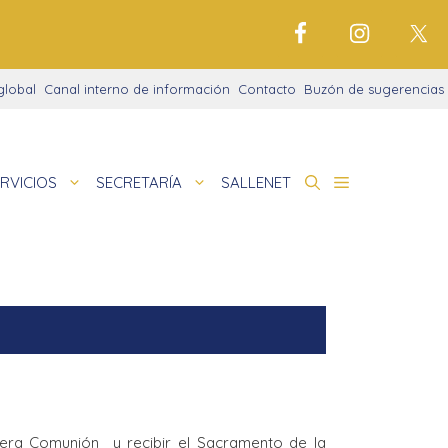
global
Canal interno de información
Contacto
Buzón de sugerencias
RVICIOS
SECRETARÍA
SALLENET
cto educativo
de
deportivo
nigrama
cio justo
amaciones didácticas
tariado
mera Comunión y recibir el Sacramento de la