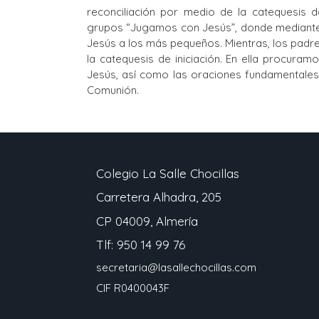
reconciliación por medio de la catequesis de
grupos “Jugamos con Jesús”, donde mediante j
Jesús a los más pequeños. Mientras, los padre
la catequesis de iniciación. En ella procura
Jesús, así como las oraciones fundamentales
Comunión.
Colegio La Salle Chocillas
Carretera Alhadra, 205
CP 04009, Almería
Tlf: 950 14 99 76
secretaria@lasallechocillas.com
CIF R0400043F