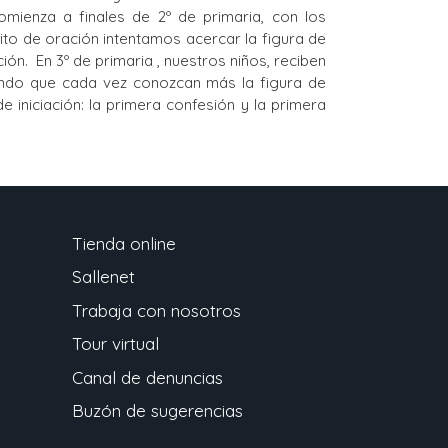
comienza a finales de 2º de primaria, con los
to de oración intentamos acercar la figura de
n. En 3º de primaria , nuestros niños, reciben
ntando que cada vez conozcan más la figura de
niciación: la primera confesión y la primera
Tienda online
Sallenet
Trabaja con nosotros
Tour virtual
Canal de denuncias
Buzón de sugerencias