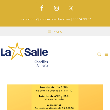
secretaria@lasallechocillas.com | 950 14 99 76
Menu