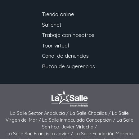
Tienda online
Sallenet
Trabaja con nosotros
Tour virtual
Canal de denuncias
Buzón de sugerencias
La Salle Sector Andalucía /
La Salle Chocillas /
La Salle
Virgen del Mar /
La Salle Inmaculada Concepción /
La Salle
San Fco. Javier Virlecha /
La Salle San Francisco Javier /
La Salle Fundación Moreno