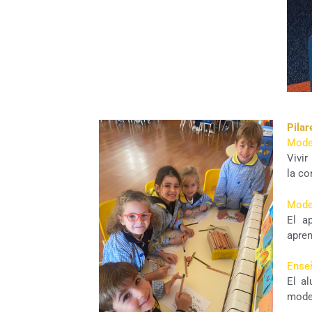
Pilar
Model
Vivir
la co
Model
El ap
apren
Ense
El a
mode