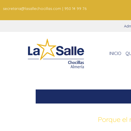
secretaria@lasallechocillas.com | 950 14 99 76
Adm
INICIO
QU
Porque el