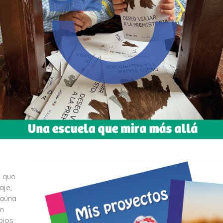
s que
aje,
 aúna
ón
pios