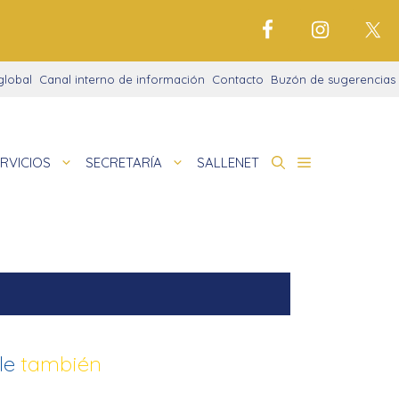
global
Canal interno de información
Contacto
Buzón de sugerencias
RVICIOS
SECRETARÍA
SALLENET
cto educativo
de
deportivo
nigrama
cio justo
amaciones didácticas
tariado
lle
también