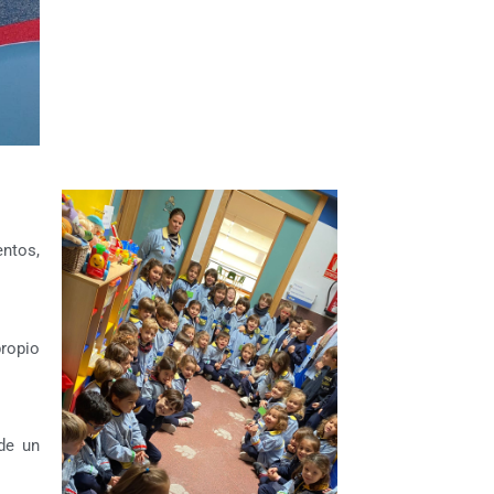
entos,
propio
de un